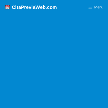
Saltar
CitaPreviaWeb.com
Menú
al
contenido