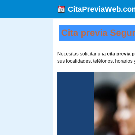
Saltar
CitaPreviaWeb.co
al
contenido
Cita previa Segur
Necesitas solicitar una
cita previa 
sus localidades, teléfonos, horario