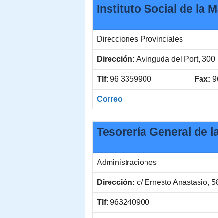
Instituto Social de la 
Direcciones Provinciales
Dirección:
Avinguda del Port, 300
Tlf
: 96 3359900
Fax:
9
Correo
Tesorería General de l
Administraciones
Dirección:
c/ Ernesto Anastasio, 5
Tlf
: 963240900