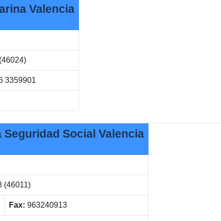
Marina Valencia
 (46024)
6 3359901
a Seguridad Social Valencia
8 (46011)
Fax:
963240913