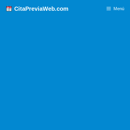
Saltar
CitaPreviaWeb.com
Menú
al
contenido