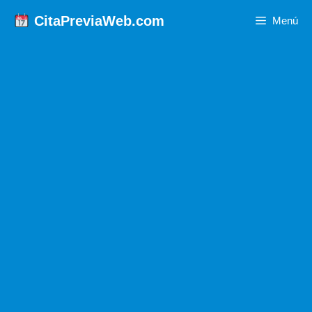
Saltar
CitaPreviaWeb.com
Menú
al
contenido