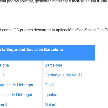
al podrás solicitar, gestionar, modificar o incluso anular tu cita 
oid como IOS puedes descargar la aplicación «Seg-Social Cita P
e la Seguridad Social en Barcelona
alona
Barcelona
lla
Cerdanyola del Vallés
ugues de Llobregat
Gavá
italet de Llobregat
Igualada
orell
Mataró