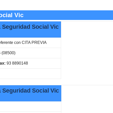
cial Vic
a Seguridad Social Vic
eferente con CITA PREVIA
5 (08500)
ax:
93 8890148
a Seguridad Social Vic