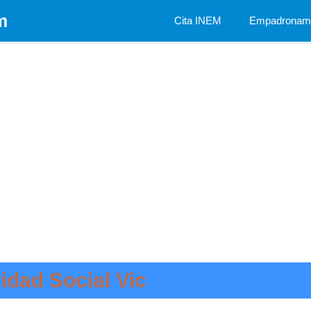
m
Cita INEM
Empadronami
idad Social Vic