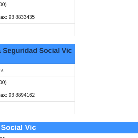
00)
ax:
93 8833435
a Seguridad Social Vic
va
00)
ax:
93 8894162
Social Vic