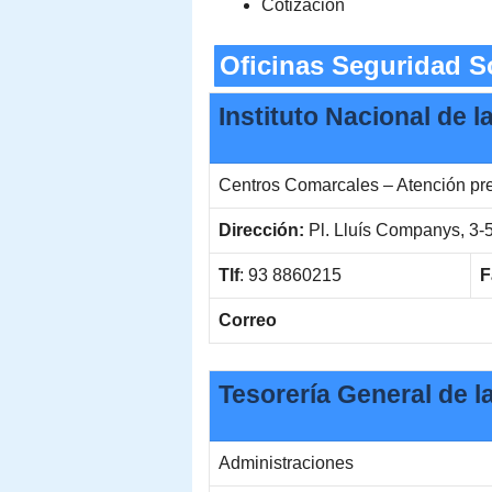
Cotización
Oficinas Seguridad So
Instituto Nacional de l
Centros Comarcales – Atención pr
Dirección:
Pl. Lluís Companys, 3-
Tlf
: 93 8860215
F
Correo
Tesorería General de l
Administraciones