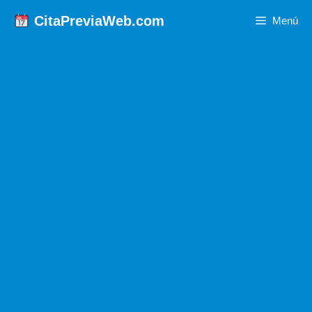
Saltar
CitaPreviaWeb.com
Menú
al
contenido