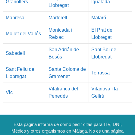
Granollers
Igualada
Llobregat
Manresa
Martorell
Mataró
Montcada i
El Prat de
Mollet del Vallés
Reixac
Llobregat
San Adrián de
Sant Boi de
Sabadell
Besós
Llobregat
Sant Feliu de
Santa Coloma de
Terrassa
Llobregat
Gramenet
Vilafranca del
Vilanova i la
Vic
Penedès
Geltrú
Esta página informa de como pedir citas para ITV, DNI,
Médico y otros organismos en Málaga. No es una página