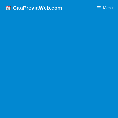
Saltar
CitaPreviaWeb.com
Menú
al
contenido