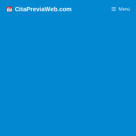
Saltar
CitaPreviaWeb.com
Menú
al
contenido