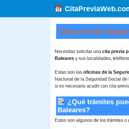
Saltar
CitaPreviaWeb.co
al
contenido
Cita previa Segur
Necesitas solicitar una
cita previa 
Baleares
y sus localidades, teléfon
Estas son las
oficinas de la Seguri
Nacional de la Seguridad Social de 
si es necesario acudir con cita previ
¿Qué trámites puedo
Baleares?
Estos son algunos de los trámites o