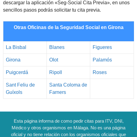
descargar la aplicación «Seg-Social Cita Previa», en unos
sencillos pasos podrás solicitar tu cita previa.
Otras Oficinas de la Seguridad Social en Girona
La Bisbal
Blanes
Figueres
Girona
Olot
Palamós
Puigcerdá
Ripoll
Roses
Sant Feliu de
Santa Coloma de
Guíxols
Farners
Esta página informa de como pedir citas para ITV, DNI,
Médico y otros organismos en Málaga. No es una página
oficial y no tiene relación con los organismos oficiales que