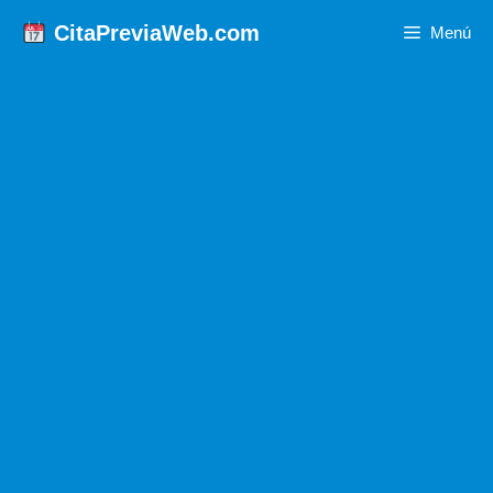
Saltar
CitaPreviaWeb.com
Menú
al
contenido