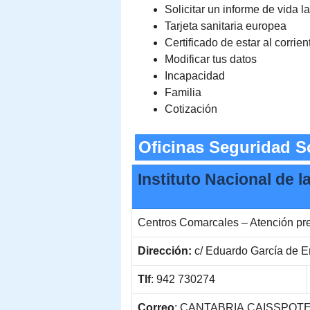
Solicitar un informe de vida l
Tarjeta sanitaria europea
Certificado de estar al corrie
Modificar tus datos
Incapacidad
Familia
Cotización
Oficinas Seguridad S
Instituto Nacional de 
Centros Comarcales – Atención pr
Dirección:
c/ Eduardo García de En
Tlf
: 942 730274
Correo
: CANTABRIA.CAISSPOTES