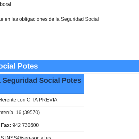
aboral
nte en las obligaciones de la Seguridad Social
ocial Potes
la Seguridad Social Potes
eferente con CITA PREVIA
terría, 16 (39570)
Fax:
942 730600
.INSS@seg-social.es