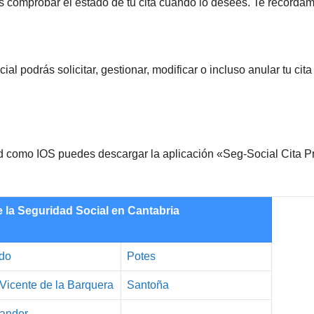
s comprobar el estado de tu cita cuando lo desees. Te recorda
al podrás solicitar, gestionar, modificar o incluso anular tu cita 
oid como IOS puedes descargar la aplicación «Seg-Social Cita P
e la Seguridad Social en Cantabria
do
Potes
Vicente de la Barquera
Santoña
ander