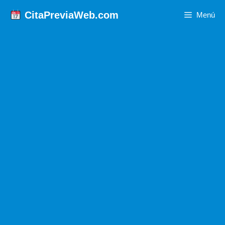
Saltar
CitaPreviaWeb.com
Menú
al
contenido