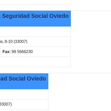
la Seguridad Social Oviedo
s, 8-10 (33007)
Fax:
98 5666230
dad Social Oviedo
(33007)