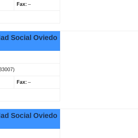
Fax:
–
dad Social Oviedo
(33007)
Fax:
–
dad Social Oviedo