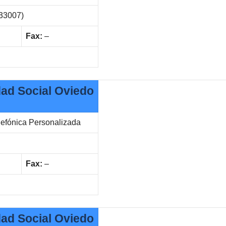
(33007)
Fax:
–
dad Social Oviedo
lefónica Personalizada
Fax:
–
dad Social Oviedo