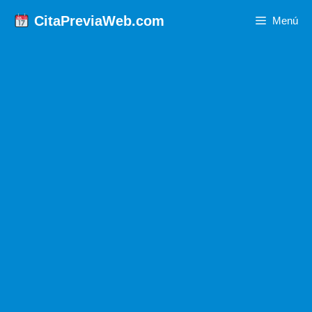
Saltar
CitaPreviaWeb.com
Menú
al
contenido