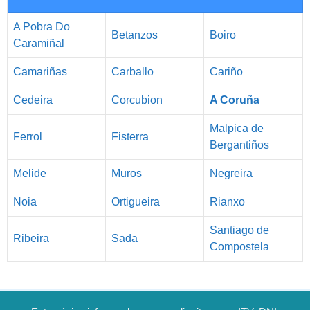
A Pobra Do
Betanzos
Boiro
Caramiñal
Camariñas
Carballo
Cariño
Cedeira
Corcubion
A Coruña
Malpica de
Ferrol
Fisterra
Bergantiños
Melide
Muros
Negreira
Noia
Ortigueira
Rianxo
Santiago de
Ribeira
Sada
Compostela