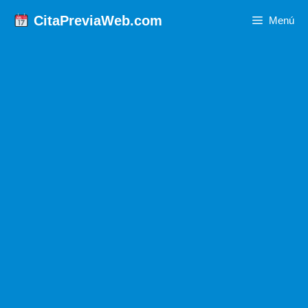
Saltar
CitaPreviaWeb.com
Menú
al
contenido