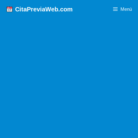
Saltar
CitaPreviaWeb.com
Menú
al
contenido