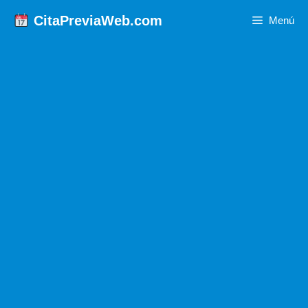
Saltar
CitaPreviaWeb.com
Menú
al
contenido