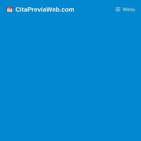
Saltar
CitaPreviaWeb.com
Menú
al
contenido