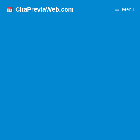
Saltar
CitaPreviaWeb.com
Menú
al
contenido