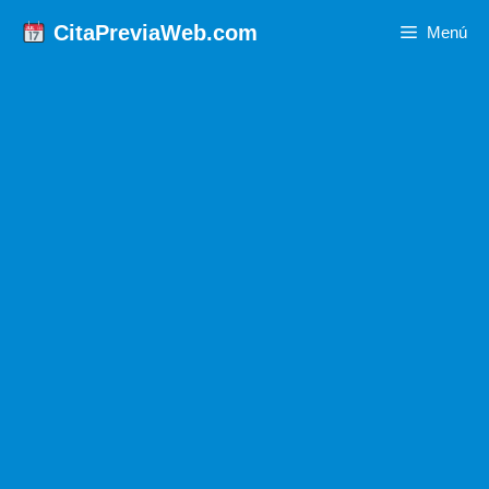
Saltar
CitaPreviaWeb.com
Menú
al
contenido