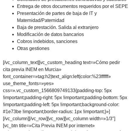
Entrega de otros documentos requeridos por el SEPE
Presentación de partes de baja de IT y
Maternidad/Paternidad
Baja de prestación. Salida al extranjero
Modificación de datos bancarios
Cobros indebidos, sanciones
Otras gestiones
[/vc_column_text][vc_custom_heading text=»Cómo pedir
cita previa INEM en Murcia»
font_container=»tag:h2|text_align:left|color:%23ffffff»
use_theme_fonts=»yes»
css=».vc_custom_1566809749133{padding-top: 5px
!important;padding-right: 5px !important;padding-bottom: 5px
!important;padding-left: 5px !important;background-color:
#1e73be !important;border-radius: 1px !important;}»]
[/vc_column][/vc_row][vc_row][vc_column width=»1/3″]
[vc_btn title=»Cita Previa INEM por internet»