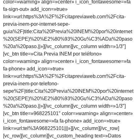
color=»warning» align=»center» i_icon_fontawesome=»fa
fa-sign-out» add_icon=»true»
link=»url:https%3A%2F%2Fcitapreviaweb.com%2Fcita-
previa-inem-por-internet-sepe-
guia%2F|title:Cita%20Previa%20INEM%20por%20internet
%20(SEPE)%20%E2%80%93%20Gu%C3%ADa%20paso
%20a%20paso.||»][/vc_column][vc_column width=»1/3″]
[vc_btn title=»Cita Previa INEM por teléfono»
color=»warning» align=»center» i_icon_fontawesome=»fa
fa-phone» add_icon=»true»
link=»url:https%3A%2F%2Fcitapreviaweb.com%2Fcita-
previa-inem-por-telefono-
sepe%2F|title:Cita%20Previa%20INEM%20por%20internet
%20(SEPE)%20%E2%80%93%20Gu%C3%ADa%20paso
%20a%20paso.||»][/vc_column][vc_column width=»1/3″]
[vc_btn title=»968225101″ color=»warning» align=»center»
i_icon_fontawesome=»fa fa-phone» add_icon=»true»
link=»url:tel%3A968225101|||»][/vc_column][/vc_row]
[vc_row][vc_column][vc_custom_heading text=»Datos