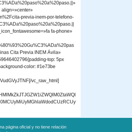
%C3%ADa%20paso%20a%20paso.||»
» align=»center»
%2Fcita-previa-inem-por-telefono-
%C3%ADa%20paso%20a%20paso.||
 i_icon_fontawesome=»fa fa-phone»
20%E2%80%93%20Gu%C3%ADa%20pas
inas Cita Previa INEM Ávila»
1559646402796{padding-top: 5px
t;background-color: #1e73be
dGVyJTNF[/vc_raw_html]
cHMlMkZkJTJGZW1iZWQlM0ZtaWQl
Y0MCUyMiUyMGhlaWdodCUzRCUy
 página oficial y no tiene relación