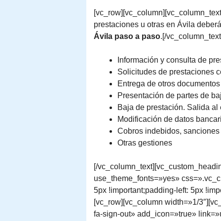
[vc_row][vc_column][vc_column_text]N
prestaciones u otras en Ávila deberá
Ávila paso a paso
.[/vc_column_text
Información y consulta de pr
Solicitudes de prestaciones c
Entrega de otros documentos
Presentación de partes de ba
Baja de prestación. Salida al 
Modificación de datos bancar
Cobros indebidos, sanciones
Otras gestiones
[/vc_column_text][vc_custom_heading 
use_theme_fonts=»yes» css=».vc_cus
5px !important;padding-left: 5px !im
[vc_row][vc_column width=»1/3″][vc
fa-sign-out» add_icon=»true» link