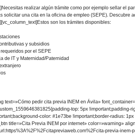
ecesitas realizar algún trámite como por ejemplo sellar el paro
s solicitar una cita en la oficina de empleo (SEPE). Descubre 
][vc_column_text]Estos son los trámites disponibles:
estaciones
ontributivas y subsidios
 requeridos por el SEPE
ja de IT y Maternidad/Paternidad
extranjero
ios
text=»Cómo pedir cita previa INEM en Ávila» font_container=»ta
tom_1559646381825{padding-top: 5px !important;padding-right
portant;background-color: #1e73be !important;border-radius: 1px 
_btn title=»Cita Previa INEM por internet» color=»warning» al
=»url:https%3A%2F%2Fcitapreviaweb.com%2Fcita-previa-inem-po