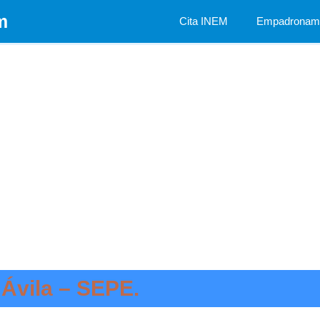
m
Cita INEM
Empadronami
 Ávila – SEPE.