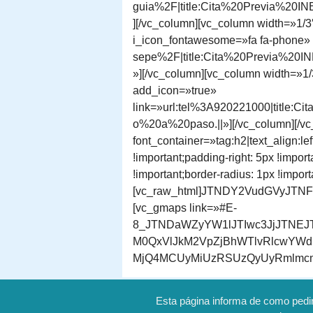
guia%2F|title:Cita%20Previa%
][/vc_column][vc_column width=»1/3″
i_icon_fontawesome=»fa fa-phone» 
sepe%2F|title:Cita%20Previa%
»][/vc_column][vc_column width=»1/
add_icon=»true»
link=»url:tel%3A920221000|tit
o%20a%20paso.||»][/vc_column][/vc_
font_container=»tag:h2|text_align:
!important;padding-right: 5px !impor
!important;border-radius: 1px !impor
[vc_raw_html]JTNDY2VudGVyJTN
[vc_gmaps link=»#E-
8_JTNDaWZyYW1lJTIwc3JjJTNEJ
M0QxVlJkM2VpZjBhWTlvRlcwY
MjQ4MCUyMiUzRSUzQyUyRmlmcmFt
Esta página informa de como pedir 