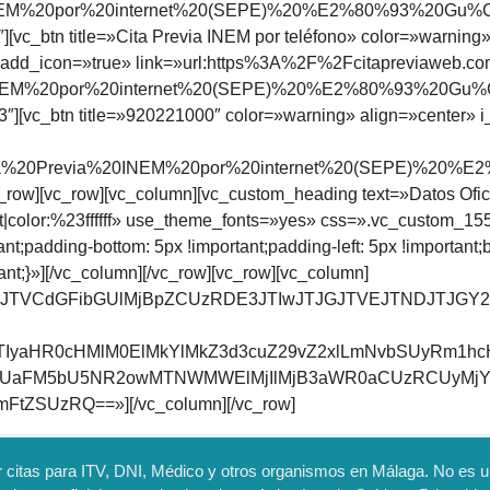
20INEM%20por%20internet%20(SEPE)%20%E2%80%93%20Gu
][vc_btn title=»Cita Previa INEM por teléfono» color=»warning
add_icon=»true» link=»url:https%3A%2F%2Fcitapreviaweb.com
20INEM%20por%20internet%20(SEPE)%20%E2%80%93%20Gu
3″][vc_btn title=»920221000″ color=»warning» align=»center»
le:Cita%20Previa%20INEM%20por%20internet%20(SEPE)%
row][vc_row][vc_column][vc_custom_heading text=»Datos Ofic
left|color:%23ffffff» use_theme_fonts=»yes» css=».vc_custom_
tant;padding-bottom: 5px !important;padding-left: 5px !importan
tant;}»][/vc_column][/vc_row][vc_row][vc_column]
FJTVCdGFibGUlMjBpZCUzRDE3JTIwJTJGJTVEJTNDJTJGY2Vu
TIyaHR0cHMlM0ElMkYlMkZ3d3cuZ29vZ2xlLmNvbSUyRm1h
WdUaFM5bU5NR2owMTNWMWElMjIlMjB3aWR0aCUzRCUyMj
ZSUzRQ==»][/vc_column][/vc_row]
citas para ITV, DNI, Médico y otros organismos en Málaga. No es una