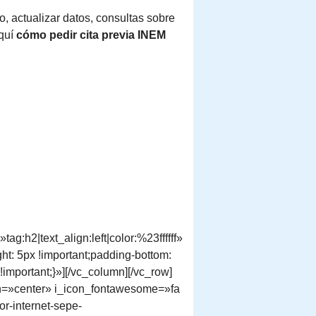
, actualizar datos, consultas sobre
aquí
cómo pedir cita previa INEM
g:h2|text_align:left|color:%23ffffff»
: 5px !important;padding-bottom:
!important;}»][/vc_column][/vc_row]
ign=»center» i_icon_fontawesome=»fa
r-internet-sepe-