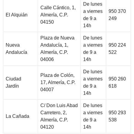
De lunes
Calle Cántico, 1,
a viernes
950 370
El Alquián
Almería, C.P.
de 9 a
249
04150
14h
Plaza de Nueva
De lunes
Nueva
Andalucía, 1,
a viernes
950 224
Andalucía
Almería, C.P.
de 9 a
522
04006
14h
De lunes
Plaza de Colón,
Ciudad
a viernes
950 260
17, Almería, C.P.
Jardín
de 9 a
618
04007
14h
C/ Don Luis Abad
De lunes
Carretero, 2,
a viernes
950 293
La Cañada
Almería, C.P.
de 9 a
538
04120
14h