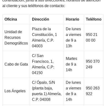
continuación, junto a sus direcciones, horarios de atención
al cliente y sus teléfonos de contacto:
Oficina
Dirección
Horario
Teléfono
Plaza de la
De lunes
Unidad de
Constitución, 1
a viernes
950 21
Recursos
Almería, C.P.
de 9 a
00 00
Demográficos
04003
13h
C/ San
Martes
Francisco, 1,
950 370
Cabo de Gata
de 9 a
Almería, C.P:
249
14h
04150
C/ Ópalo, S/N
De lunes
(planta baja,
a viernes
950 263
Los Ángeles
puerta 1) Almería,
de 9 a
922
C.P. 04008
14h