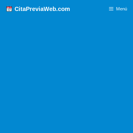
Saltar
CitaPreviaWeb.com
Menú
al
contenido