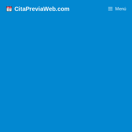
Saltar
CitaPreviaWeb.com
Menú
al
contenido