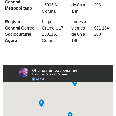
General
15006 A
de 8h a
293
Metropolitano
Coruña
14h
Registro
Lugar
Lunes a
General Centro
Gramela 17.
viernes
981 184
Sociocultural
15011 A
de 8h a
200
Ágora
Coruña
14h