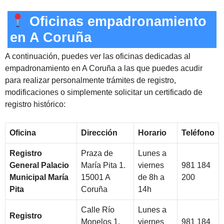
Oficinas empadronamiento
en A Coruña
A continuación, puedes ver las oficinas dedicadas al
empadronamiento en A Coruña a las que puedes acudir
para realizar personalmente trámites de registro,
modificaciones o simplemente solicitar un certificado de
registro histórico:
Oficina
Dirección
Horario
Teléfono
Registro
Praza de
Lunes a
General Palacio
María Pita 1.
viernes
981 184
Municipal María
15001 A
de 8h a
200
Pita
Coruña
14h
Calle Río
Lunes a
Registro
Monelos 1.
viernes
981 184