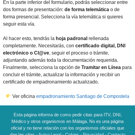
En la parte inferior del formulario, podrás seleccionar entre
dos formas de presentación:
de forma telemática
o de
forma presencial. Selecciona la vía telemática si quieres
seguir esta vía.
Al hacer esto, tendrás la
hoja padronal
rellenada
completamente. Necesitarás, con
certificado digital, DNI
electrónico o Cl@ve
, seguir el proceso o trámite,
adjuntando además toda la documentación requerida.
Finalmente, selecciona la opción de
Tramitar en Línea
para
concluir el trámite, actualizar la información y recibir un
certificado de empadronamiento actualizado.
Ver oficina
empadronamiento Santiago de Compostela
Esta página informa de como pedir citas para ITV, DNI,
Médico y otros organismos en Málaga. No es una página
oficial y no tiene relación con los organismos oficiales que
dan las citas -
Aviso Legal
-
Cokies
-
Privacidad
-
Contacto