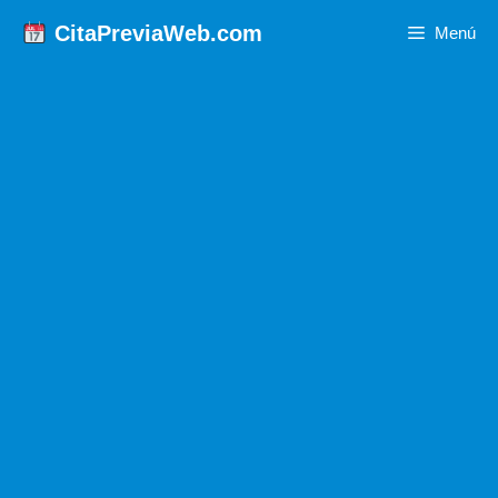
Saltar
CitaPreviaWeb.com
Menú
al
contenido